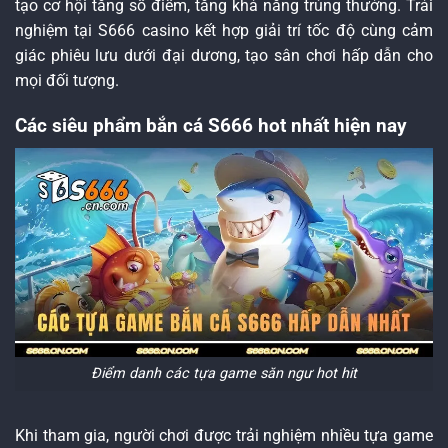
tạo cơ hội tăng số điểm, tăng khả năng trúng thưởng. Trải
nghiệm tại S666 casino kết hợp giải trí tốc độ cùng cảm
giác phiêu lưu dưới đại dương, tạo sân chơi hấp dẫn cho
mọi đối tượng.
Các siêu phẩm bắn cá S666 hot nhất hiện nay
Điểm danh các tựa game săn ngư hot hit
Khi tham gia, người chơi được trải nghiệm nhiều tựa game