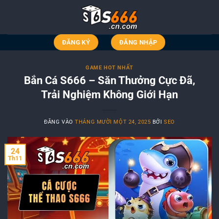
Bỏ
qua
nội
dung
ĐĂNG KÝ
ĐĂNG NHẬP
GAME HOT NHẤT
Bắn Cá S666 – Săn Thưởng Cực Đã,
Trải Nghiệm Không Giới Hạn
ĐĂNG VÀO
THÁNG MƯỜI MỘT 24, 2025
BỞI
SEO
24
Th11