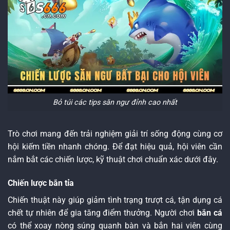
Bỏ túi các tips săn ngư đỉnh cao nhất
Trò chơi mang đến trải nghiệm giải trí sống động cùng cơ
hội kiếm tiền nhanh chóng. Để đạt hiệu quả, hội viên cần
nắm bắt các chiến lược, kỹ thuật chơi chuẩn xác dưới đây.
Chiến lược bắn tỉa
Chiến thuật này giúp giảm tình trạng trượt cá, tận dụng cá
chết tự nhiên để gia tăng điểm thưởng. Người chơi
bắn cá
có thể xoay nòng súng quanh bàn và bắn hai viên cùng