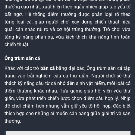
thưởng cao nhất, xuất hiện theo ngẫu nhiên giúp tạo yếu tố
bất ngờ. Hệ thống điểm thưởng được phân loại rõ theo
từng loại cá, giúp người chơi xây dựng chiến thuật hiệu
quả, cân nhắc rủi ro và cơ hội trúng thưởng. Trò chơi vừa
tăng kỹ năng phản xạ, vừa kích thích khả năng tính toán
chiến thuật.
Ông trùm săn cá
Khác với các trò
bắn cá
bằng đại bác, Ông trùm săn cá tập
trung vào trải nghiệm câu cá thư giãn. Người chơi sẽ thử
thách kỹ năng câu từ cá nhỏ đến sinh vật hiếm, mỗi loài có
điểm thưởng khác nhau. Tựa game giúp hội viên vừa thư
giãn, vừa phát triển chiến lược chọn điểm câu hợp lý. Nhịp
độ chơi chậm hơn nhưng vẫn giữ yếu tố hồi hộp, đặc biệt
thích hợp cho những ai muốn cân bằng giữa giải trí và săn
thưởng.