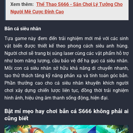
Xem thêm:
Thể Thao S666 - Sân Chơi Lý Tưởng Cho
Người Mê Cược Đỉnh Cao
Bắn cá siêu nhân
Tựa game này đem đến trải nghiệm mới mẻ với các sinh
vật biển được thiết kế theo phong cách siêu anh hùng.
Người chơi sẽ trang bị súng laser cùng các vật phẩm hỗ trợ
như bom năng lượng, cầu bảo vệ để hạ gục cá siêu nhân.
Mỗi con cá siêu nhân sở hữu khả năng di chuyển nhanh,
tạo thử thách tăng kỹ năng phản xạ và tính toán góc bắn.
Phần thưởng cao cho cá siêu nhân khuyến khích người
chơi xây dựng chiến lược liên tục, đồng thời trải nghiệm
hình ảnh, hiệu ứng âm thanh sống động, hiện đại.
Bật mí mẹo hay chơi bắn cá S666 không phải ai
cũng biết