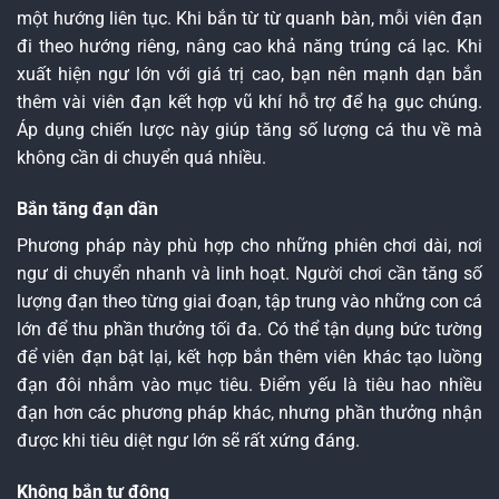
một hướng liên tục. Khi bắn từ từ quanh bàn, mỗi viên đạn
đi theo hướng riêng, nâng cao khả năng trúng cá lạc. Khi
xuất hiện ngư lớn với giá trị cao, bạn nên mạnh dạn bắn
thêm vài viên đạn kết hợp vũ khí hỗ trợ để hạ gục chúng.
Áp dụng chiến lược này giúp tăng số lượng cá thu về mà
không cần di chuyển quá nhiều.
Bắn tăng đạn dần
Phương pháp này phù hợp cho những phiên chơi dài, nơi
ngư di chuyển nhanh và linh hoạt. Người chơi cần tăng số
lượng đạn theo từng giai đoạn, tập trung vào những con cá
lớn để thu phần thưởng tối đa. Có thể tận dụng bức tường
để viên đạn bật lại, kết hợp bắn thêm viên khác tạo luồng
đạn đôi nhắm vào mục tiêu. Điểm yếu là tiêu hao nhiều
đạn hơn các phương pháp khác, nhưng phần thưởng nhận
được khi tiêu diệt ngư lớn sẽ rất xứng đáng.
Không bắn tự động