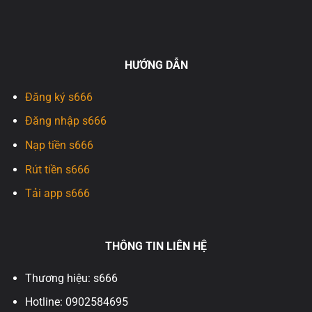
HƯỚNG DẪN
Đăng ký s666
Đăng nhập s666
Nạp tiền s666
Rút tiền s666
Tải app s666
THÔNG TIN LIÊN HỆ
Thương hiệu: s666
Hotline:
0902584695