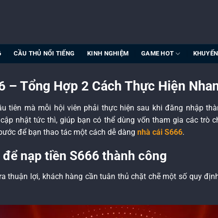
6
CẦU THỦ NỔI TIẾNG
KINH NGHIỆM
GAME HOT
KHUYẾN
6 – Tổng Hợp 2 Cách Thực Hiện Nha
ầu tiên mà mỗi hội viên phải thực hiện sau khi đăng nhập thà
ập nhật tức thì, giúp bạn có thể dùng vốn tham gia các trò chơ
g bước để bạn thao tác một cách dễ dàng
nhà cái S666
.
 để nạp tiền S666 thành công
ra thuận lợi, khách hàng cần tuân thủ chặt chẽ một số quy định