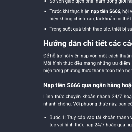
Số vốn giao dịch phải nằm trong giới hạ
Trước khi thực hiện
nạp tiền S666
, hội
hiện không chính xác, tài khoản có thể 
Trong suốt quá trình thao tác, thiết bị 
Hướng dẫn chi tiết các c
Để hỗ trợ hội viên nạp vốn một cách thuậ
Mỗi hình thức đều mang những ưu điểm riê
hiện từng phương thức thanh toán trên hệ 
Nạp tiền S666 qua ngân hàng ho
Hình thức chuyển khoản nhanh 24/7 hoặc
nhanh chóng. Với phương thức này, bạn có 
Bước 1: Truy cập vào tài khoản thành 
tục với hình thức nạp 24/7 hoặc qua n