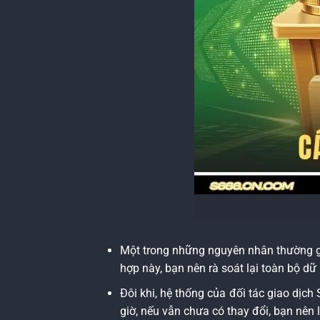
Một trong những nguyên nhân thường g
hợp này, bạn nên rà soát lại toàn bộ dữ 
Đôi khi, hệ thống của đối tác giao dịch
giờ, nếu vẫn chưa có thay đổi, bạn nên 