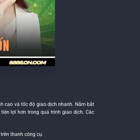
nh cao và tốc độ giao dịch nhanh. Nắm bắt
ện lợi hơn trong quá trình giao dịch. Các
 trên thanh công cụ.