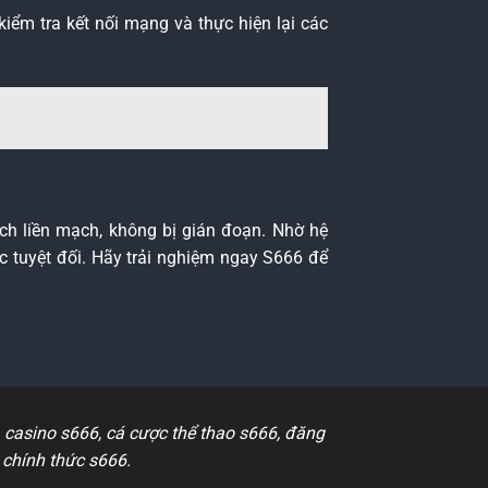
iểm tra kết nối mạng và thực hiện lại các
ách liền mạch, không bị gián đoạn. Nhờ hệ
c tuyệt đối. Hãy trải nghiệm ngay S666 để
, casino s666, cá cược thể thao s666, đăng
 chính thức s666.