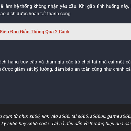
hể làm hệ thống không nhận yêu cầu. Khi gặp tình huống này, k
ao dịch được hoàn tất thành công.
 Siêu Đơn Giản Thông Qua 2 Cách
ách hàng truy cập và tham gia các trò chơi tại nhà cái một c
ều được giám sát kỹ lưỡng, đảm bảo an toàn cũng như chính xá
 cụm từ như: s666, link vào s666, tải s666, s666uk, game s666
ký s666 hay s666 code. Tất cả đều dẫn về thương hiệu nhà cái