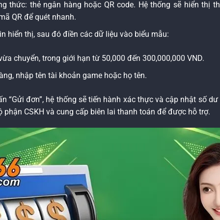
 thức: thẻ ngân hàng hoặc QR code. Hệ thống sẽ hiển thị thô
mã QR để quét nhanh.
in hiển thị, sau đó điền các dữ liệu vào biểu mẫu:
vừa chuyển, trong giới hạn từ 50,000 đến 300,000,000 VND.
àng, nhập tên tài khoản game hoặc họ tên.
n “Gửi đơn”, hệ thống sẽ tiến hành xác thực và cập nhật số dư
ộ phận CSKH và cung cấp biên lai thanh toán để được hỗ trợ.